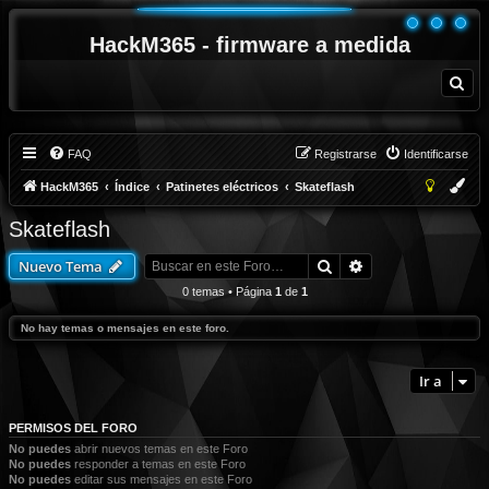
HackM365 - firmware a medida
B
u
s
c
a
r
FAQ
Registrarse
Identificarse
HackM365
Índice
Patinetes eléctricos
Skateflash
Skateflash
Buscar
Búsqueda avanza
Nuevo Tema
0 temas • Página
1
de
1
No hay temas o mensajes en este foro.
Ir a
PERMISOS DEL FORO
No puedes
abrir nuevos temas en este Foro
No puedes
responder a temas en este Foro
No puedes
editar sus mensajes en este Foro