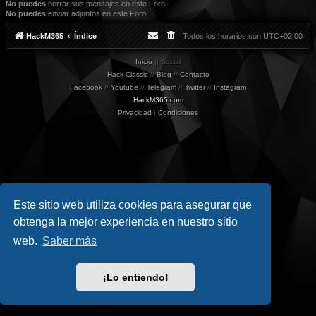
No puedes
borrar sus mensajes en este Foro
No puedes
enviar adjuntos en este Foro
HackM365
Índice
Todos los horarios son
UTC+02:00
Inicio
|| Social
Hack Classic
//
Blog
//
Contacto
Facebook
//
Youtube
//
Telegram
//
Twitter
//
Instagram
HackM365.com
Privacidad
|
Condiciones
Este sitio web utiliza cookies para asegurar que
obtenga la mejor experiencia en nuestro sitio
web.
Saber más
¡Lo entiendo!