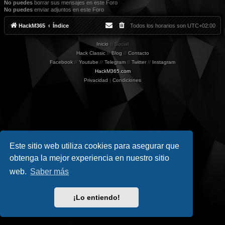
No puedes
borrar sus mensajes en este Foro
No puedes
enviar adjuntos en este Foro
HackM365
Índice
Todos los horarios son
UTC+02:00
Inicio
|| Social
Hack Classic
//
Blog
//
Contacto
Facebook
//
Youtube
//
Telegram
//
Twitter
//
Instagram
HackM365.com
Privacidad
|
Condiciones
Este sitio web utiliza cookies para asegurar que
obtenga la mejor experiencia en nuestro sitio
web.
Saber más
¡Lo entiendo!