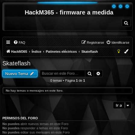
HackM365 - firmware a medida
B
u
s
c
a
r
FAQ
Registrarse
Identificarse
HackM365
Índice
Patinetes eléctricos
Skateflash
Skateflash
Buscar
Búsqueda avanza
Nuevo Tema
0 temas • Página
1
de
1
No hay temas o mensajes en este foro.
Ir a
PERMISOS DEL FORO
No puedes
abrir nuevos temas en este Foro
No puedes
responder a temas en este Foro
No puedes
editar sus mensajes en este Foro