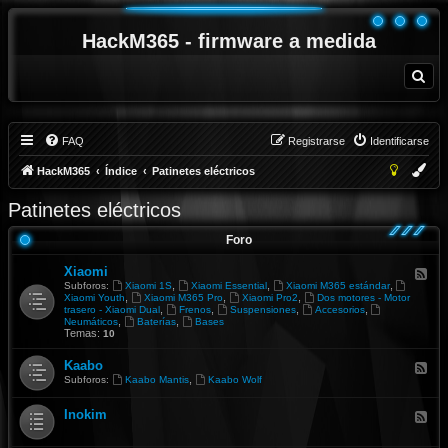
HackM365 - firmware a medida
B
u
s
c
a
r
FAQ
Registrarse
Identificarse
HackM365
Índice
Patinetes eléctricos
Patinetes eléctricos
Foro
Xiaomi
F
e
,
,
,
Subforos:
Xiaomi 1S
Xiaomi Essential
Xiaomi M365 estándar
e
,
,
,
Xiaomi Youth
Xiaomi M365 Pro
Xiaomi Pro2
Dos motores - Motor
d
,
,
,
,
trasero - Xiaomi Dual
Frenos
Suspensiones
Accesorios
-
,
,
Neumáticos
Baterías
Bases
X
Temas:
10
i
a
Kaabo
F
o
e
,
Subforos:
Kaabo Mantis
Kaabo Wolf
m
e
i
d
Inokim
-
F
K
e
a
e