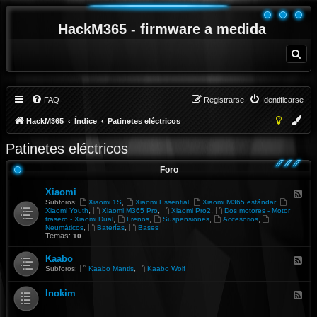
HackM365 - firmware a medida
B
u
s
c
a
r
FAQ
Registrarse
Identificarse
HackM365
Índice
Patinetes eléctricos
Patinetes eléctricos
Foro
Xiaomi
F
e
,
,
,
Subforos:
Xiaomi 1S
Xiaomi Essential
Xiaomi M365 estándar
e
,
,
,
Xiaomi Youth
Xiaomi M365 Pro
Xiaomi Pro2
Dos motores - Motor
d
,
,
,
,
trasero - Xiaomi Dual
Frenos
Suspensiones
Accesorios
-
,
,
Neumáticos
Baterías
Bases
X
Temas:
10
i
a
Kaabo
F
o
e
,
Subforos:
Kaabo Mantis
Kaabo Wolf
m
e
i
d
Inokim
-
F
K
e
a
e