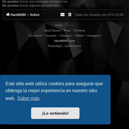
No puedes
borrar sus mensajes en este Foro
No puedes
enviar adjuntos en este Foro
HackM365
Índice
Todos los horarios son
UTC+02:00
Inicio
|| Social
Hack Classic
//
Blog
//
Contacto
Facebook
//
Youtube
//
Telegram
//
Twitter
//
Instagram
HackM365.com
Privacidad
|
Condiciones
Este sitio web utiliza cookies para asegurar que
obtenga la mejor experiencia en nuestro sitio
web.
Saber más
¡Lo entiendo!