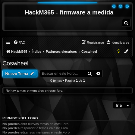
HackM365 - firmware a medida
B
u
s
c
a
r
FAQ
Registrarse
Identificarse
HackM365
Índice
Patinetes eléctricos
Coswheel
Coswheel
Buscar
Búsqueda avanza
Nuevo Tema
0 temas • Página
1
de
1
No hay temas o mensajes en este foro.
Ir a
PERMISOS DEL FORO
No puedes
abrir nuevos temas en este Foro
No puedes
responder a temas en este Foro
No puedes
editar sus mensajes en este Foro