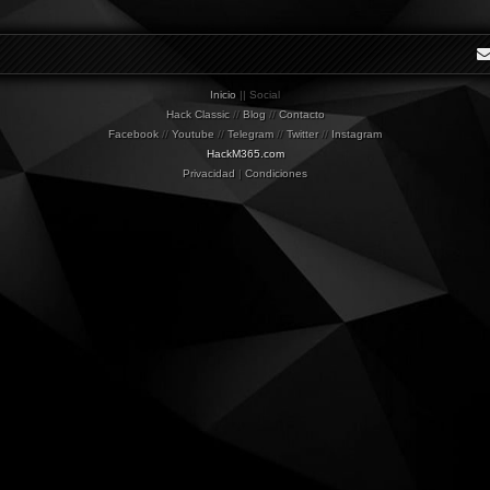
Inicio
|| Social
Hack Classic
//
Blog
//
Contacto
Facebook
//
Youtube
//
Telegram
//
Twitter
//
Instagram
HackM365.com
Privacidad
|
Condiciones