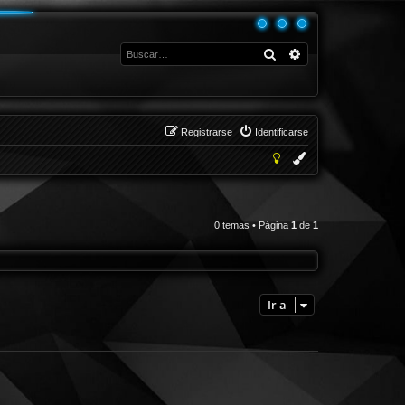
Buscar
Búsqueda avanza
Registrarse
Identificarse
0 temas • Página
1
de
1
Ir a