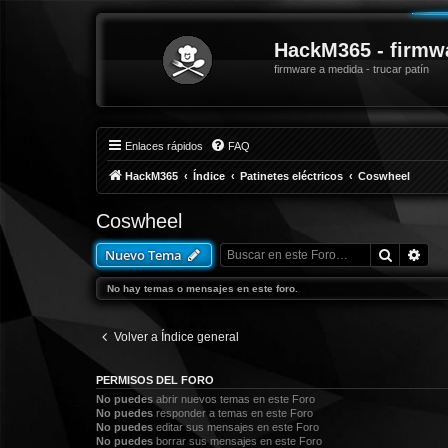
HackM365 - firmw
firmware a medida - trucar patín
Enlaces rápidos
FAQ
HackM365
Índice
Patinetes eléctricos
Coswheel
Coswheel
Buscar
Bús
Nuevo Tema
No hay temas o mensajes en este foro.
Volver a Índice general
PERMISOS DEL FORO
No puedes
abrir nuevos temas en este Foro
No puedes
responder a temas en este Foro
No puedes
editar sus mensajes en este Foro
No puedes
borrar sus mensajes en este Foro