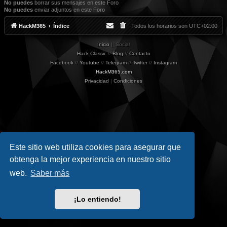
No puedes
borrar sus mensajes en este Foro
No puedes
enviar adjuntos en este Foro
HackM365
Índice
Todos los horarios son
UTC+02:00
Inicio
|| Social
Hack Classic
//
Blog
//
Contacto
Facebook
//
Youtube
//
Telegram
//
Twitter
//
Instagram
HackM365.com
Privacidad
|
Condiciones
Este sitio web utiliza cookies para asegurar que
obtenga la mejor experiencia en nuestro sitio
web.
Saber más
¡Lo entiendo!