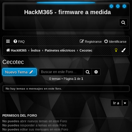
HackM365 - firmware a medida
B
u
s
c
a
r
FAQ
Registrarse
Identificarse
HackM365
Índice
Patinetes eléctricos
Cecotec
Cecotec
Buscar
Búsqueda avanza
Nuevo Tema
0 temas • Página
1
de
1
No hay temas o mensajes en este foro.
Ir a
PERMISOS DEL FORO
No puedes
abrir nuevos temas en este Foro
No puedes
responder a temas en este Foro
No puedes
editar sus mensajes en este Foro