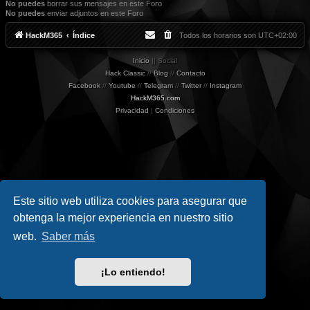
No puedes
borrar sus mensajes en este Foro
No puedes
enviar adjuntos en este Foro
HackM365
Índice
Todos los horarios son
UTC+02:00
Inicio
|| Social
Hack Classic
//
Blog
//
Contacto
Facebook
//
Youtube
//
Telegram
//
Twitter
//
Instagram
HackM365.com
Privacidad
|
Condiciones
Este sitio web utiliza cookies para asegurar que
obtenga la mejor experiencia en nuestro sitio
web.
Saber más
¡Lo entiendo!