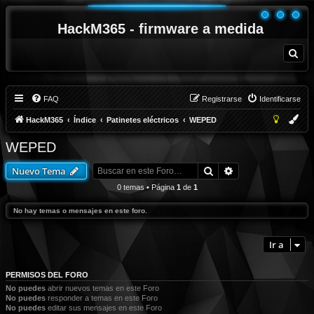
HackM365 - firmware a medida
B
u
s
c
a
r
FAQ
Registrarse
Identificarse
HackM365
Índice
Patinetes eléctricos
WEPED
WEPED
Buscar
Búsqueda avanza
Nuevo Tema
0 temas • Página
1
de
1
No hay temas o mensajes en este foro.
Ir a
PERMISOS DEL FORO
No puedes
abrir nuevos temas en este Foro
No puedes
responder a temas en este Foro
No puedes
editar sus mensajes en este Foro