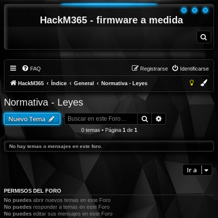
HackM365 - firmware a medida
B
u
s
c
a
r
FAQ
Registrarse
Identificarse
HackM365
Índice
General
Normativa - Leyes
Normativa - Leyes
Buscar
Búsqueda avanza
Nuevo Tema
0 temas • Página
1
de
1
No hay temas o mensajes en este foro.
Ir a
PERMISOS DEL FORO
No puedes
abrir nuevos temas en este Foro
No puedes
responder a temas en este Foro
No puedes
editar sus mensajes en este Foro