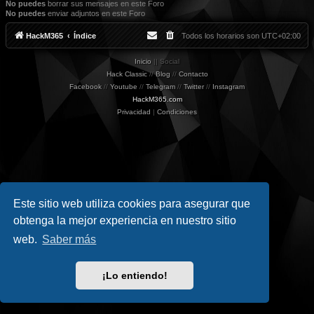
No puedes
borrar sus mensajes en este Foro
No puedes
enviar adjuntos en este Foro
HackM365
Índice
Todos los horarios son
UTC+02:00
Inicio
|| Social
Hack Classic
//
Blog
//
Contacto
Facebook
//
Youtube
//
Telegram
//
Twitter
//
Instagram
HackM365.com
Privacidad
|
Condiciones
Este sitio web utiliza cookies para asegurar que
obtenga la mejor experiencia en nuestro sitio
web.
Saber más
¡Lo entiendo!