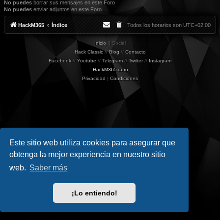
No puedes
borrar sus mensajes en este Foro
No puedes
enviar adjuntos en este Foro
HackM365
Índice
Todos los horarios son
UTC+02:00
Inicio
|| Social
Hack Classic
//
Blog
//
Contacto
Facebook
//
Youtube
//
Telegram
//
Twitter
//
Instagram
HackM365.com
Privacidad
|
Condiciones
Este sitio web utiliza cookies para asegurar que
obtenga la mejor experiencia en nuestro sitio
web.
Saber más
¡Lo entiendo!