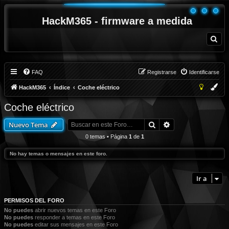
HackM365 - firmware a medida
B
u
s
c
a
r
FAQ
Registrarse
Identificarse
HackM365
Índice
Coche eléctrico
Coche eléctrico
Buscar
Búsqueda avanza
Nuevo Tema
0 temas • Página
1
de
1
No hay temas o mensajes en este foro.
Ir a
PERMISOS DEL FORO
No puedes
abrir nuevos temas en este Foro
No puedes
responder a temas en este Foro
No puedes
editar sus mensajes en este Foro