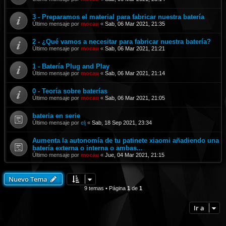
3 - Preparamos el material para fabricar nuestra batería
Último mensaje por
mocau
«
Sab, 06 Mar 2021, 21:35
2 - ¿Qué vamos a necesitar para fabricar nuestra batería?
Último mensaje por
mocau
«
Sab, 06 Mar 2021, 21:21
1 - Batería Plug and Play
Último mensaje por
mocau
«
Sab, 06 Mar 2021, 21:14
0 - Teoría sobre baterías
Último mensaje por
mocau
«
Sab, 06 Mar 2021, 21:05
bateria en serie
Último mensaje por
elj
«
Sab, 18 Sep 2021, 23:34
Aumenta la autonomía de tu patinete xiaomi añadiendo una
batería externa o interna o ambas...
Último mensaje por
mocau
«
Jue, 04 Mar 2021, 21:15
Nuevo Tema
9 temas • Página
1
de
1
Ir a