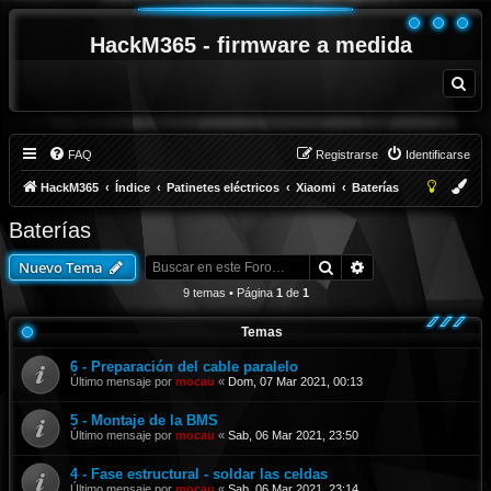
HackM365 - firmware a medida
B
u
s
c
a
r
FAQ
Registrarse
Identificarse
HackM365
Índice
Patinetes eléctricos
Xiaomi
Baterías
Baterías
Buscar
Búsqueda avanza
Nuevo Tema
9 temas • Página
1
de
1
Temas
6 - Preparación del cable paralelo
Último mensaje por
mocau
«
Dom, 07 Mar 2021, 00:13
5 - Montaje de la BMS
Último mensaje por
mocau
«
Sab, 06 Mar 2021, 23:50
4 - Fase estructural - soldar las celdas
Último mensaje por
mocau
«
Sab, 06 Mar 2021, 23:14