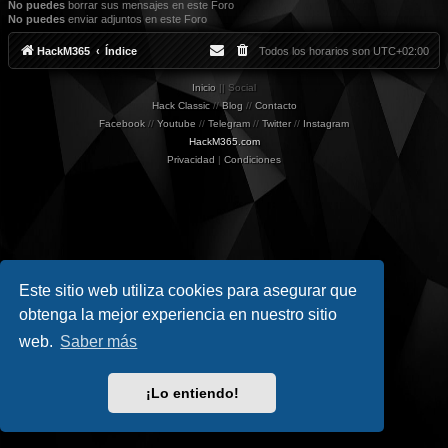
No puedes
borrar sus mensajes en este Foro
No puedes
enviar adjuntos en este Foro
HackM365
Índice
Todos los horarios son
UTC+02:00
Inicio
|| Social
Hack Classic
//
Blog
//
Contacto
Facebook
//
Youtube
//
Telegram
//
Twitter
//
Instagram
HackM365.com
Privacidad
|
Condiciones
Este sitio web utiliza cookies para asegurar que
obtenga la mejor experiencia en nuestro sitio
web.
Saber más
¡Lo entiendo!