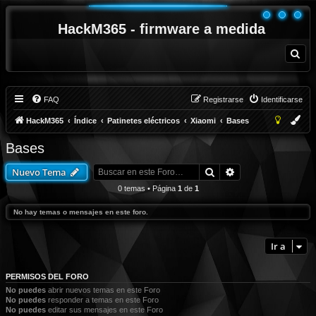
HackM365 - firmware a medida
B
u
s
c
a
r
FAQ
Registrarse
Identificarse
HackM365
Índice
Patinetes eléctricos
Xiaomi
Bases
Bases
Buscar
Búsqueda avanza
Nuevo Tema
0 temas • Página
1
de
1
No hay temas o mensajes en este foro.
Ir a
PERMISOS DEL FORO
No puedes
abrir nuevos temas en este Foro
No puedes
responder a temas en este Foro
No puedes
editar sus mensajes en este Foro