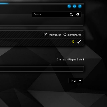
Buscar
Búsqueda avanza
Registrarse
Identificarse
0 temas • Página
1
de
1
Ir a