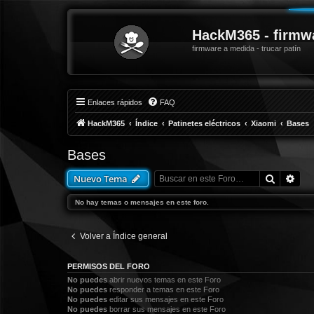
HackM365 - firmw
firmware a medida - trucar patín
Enlaces rápidos
FAQ
HackM365
Índice
Patinetes eléctricos
Xiaomi
Bases
Bases
Buscar
Bús
Nuevo Tema
No hay temas o mensajes en este foro.
Volver a Índice general
PERMISOS DEL FORO
No puedes
abrir nuevos temas en este Foro
No puedes
responder a temas en este Foro
No puedes
editar sus mensajes en este Foro
No puedes
borrar sus mensajes en este Foro