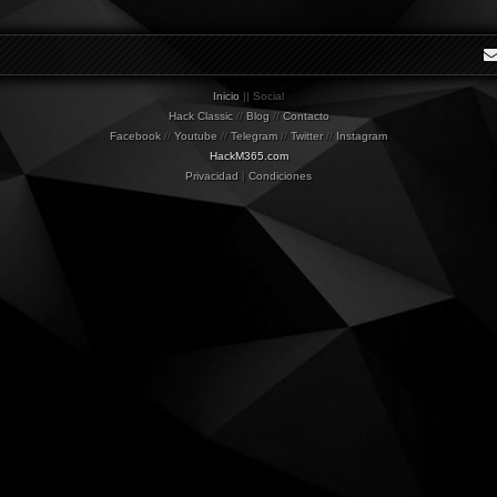
Inicio
|| Social
Hack Classic
//
Blog
//
Contacto
Facebook
//
Youtube
//
Telegram
//
Twitter
//
Instagram
HackM365.com
Privacidad
|
Condiciones