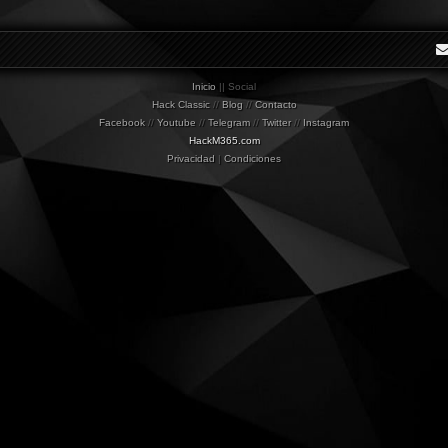
Inicio
|| Social
Hack Classic
//
Blog
//
Contacto
Facebook
//
Youtube
//
Telegram
//
Twitter
//
Instagram
HackM365.com
Privacidad
|
Condiciones