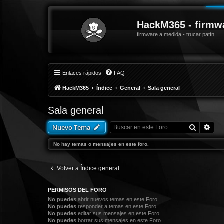
HackM365 - firmw
firmware a medida - trucar patín
Enlaces rápidos
FAQ
HackM365
Índice
General
Sala general
Sala general
Buscar
Bús
Nuevo Tema
No hay temas o mensajes en este foro.
Volver a Índice general
PERMISOS DEL FORO
No puedes
abrir nuevos temas en este Foro
No puedes
responder a temas en este Foro
No puedes
editar sus mensajes en este Foro
No puedes
borrar sus mensajes en este Foro