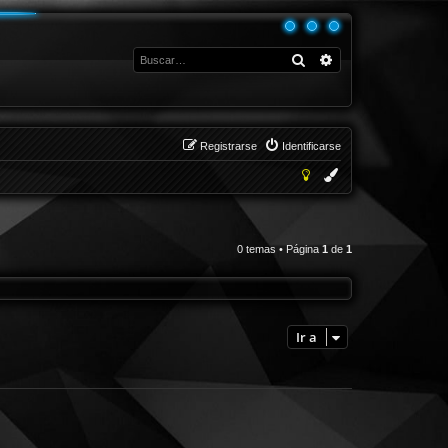
Buscar
Búsqueda avanza
Registrarse
Identificarse
0 temas • Página
1
de
1
Ir a