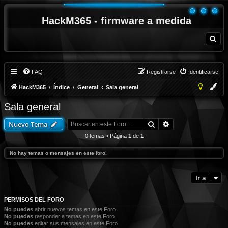
HackM365 - firmware a medida
B
u
s
c
a
r
FAQ
Registrarse
Identificarse
HackM365
Índice
General
Sala general
Sala general
Buscar
Búsqueda avanza
Nuevo Tema
0 temas • Página
1
de
1
No hay temas o mensajes en este foro.
Ir a
PERMISOS DEL FORO
No puedes
abrir nuevos temas en este Foro
No puedes
responder a temas en este Foro
No puedes
editar sus mensajes en este Foro