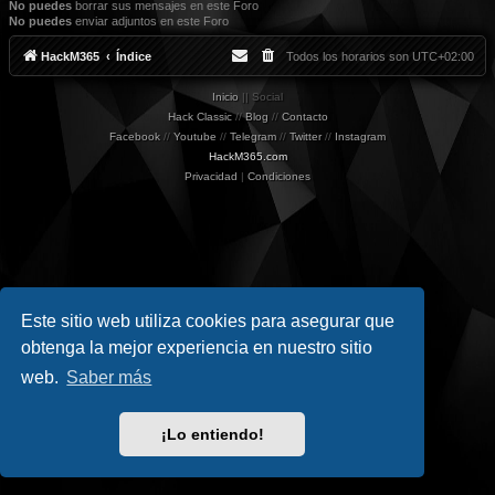
No puedes
borrar sus mensajes en este Foro
No puedes
enviar adjuntos en este Foro
HackM365
Índice
Todos los horarios son
UTC+02:00
Inicio
|| Social
Hack Classic
//
Blog
//
Contacto
Facebook
//
Youtube
//
Telegram
//
Twitter
//
Instagram
HackM365.com
Privacidad
|
Condiciones
Este sitio web utiliza cookies para asegurar que
obtenga la mejor experiencia en nuestro sitio
web.
Saber más
¡Lo entiendo!