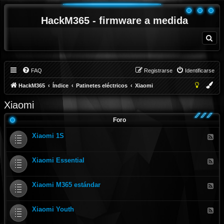
HackM365 - firmware a medida
B
u
s
c
a
r
FAQ
Registrarse
Identificarse
HackM365
Índice
Patinetes eléctricos
Xiaomi
Xiaomi
Foro
Xiaomi 1S
F
e
e
d
Xiaomi Essential
-
F
X
e
i
e
a
d
Xiaomi M365 estándar
o
-
F
m
X
e
i
i
e
1
a
d
S
Xiaomi Youth
o
-
F
m
X
e
i
i
e