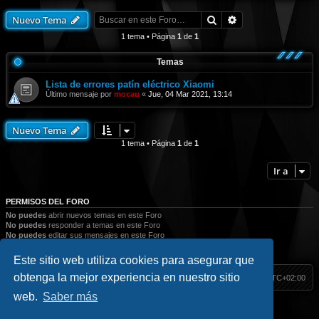
d
-
c
e
-
X
o
r
Buscar
Búsqueda avanza
B
Nuevo Tema
i
s
í
a
a
a
s
1 tema • Página
1
de
1
o
s
e
m
s
i
Temas
D
u
a
Lista de errores patín eléctrico Xiaomi
l
Último mensaje por
mocau
«
Jue, 04 Mar 2021, 13:14
Nuevo Tema
1 tema • Página
1
de
1
Ir a
PERMISOS DEL FORO
No puedes
abrir nuevos temas en este Foro
No puedes
responder a temas en este Foro
No puedes
editar sus mensajes en este Foro
No puedes
borrar sus mensajes en este Foro
No puedes
enviar adjuntos en este Foro
Este sitio web utiliza cookies para asegurar que
obtenga la mejor experiencia en nuestro sitio
HackM365
Índice
Todos los horarios son
UTC+02:00
web.
Saber más
Inicio
|| Social
Hack Classic
//
Blog
//
Contacto