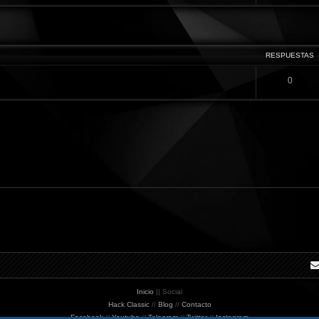
e
o
i
t
d
-
c
e
-
X
o
r
queda avanzada
B
i
s
í
a
a
a
s
o
s
e
m
RESPUESTAS
s
i
D
0
u
a
l
Inicio
|| Social
Hack Classic
//
Blog
//
Contacto
Facebook
//
Youtube
//
Telegram
//
Twitter
//
Instagram