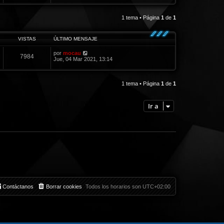
i
m
o
1 tema • Página
1
de
1
m
e
n
VISTAS
ÚLTIMO MENSAJE
s
a
j
por
mocau
7984
e
Jue, 04 Mar 2021, 13:14
1 tema • Página
1
de
1
Ir a
Contáctanos
Borrar cookies
Todos los horarios son
UTC+02:00