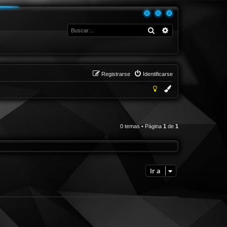
Buscar
Búsqueda avanza
Registrarse
Identificarse
0 temas • Página
1
de
1
Ir a