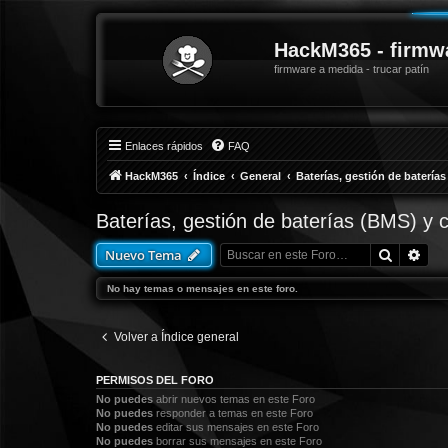
HackM365 - firmw
firmware a medida - trucar patín
Enlaces rápidos
FAQ
HackM365
Índice
General
Baterías, gestión de batería
Baterías, gestión de baterías (BMS) y 
Buscar
Bús
Nuevo Tema
No hay temas o mensajes en este foro.
Volver a Índice general
PERMISOS DEL FORO
No puedes
abrir nuevos temas en este Foro
No puedes
responder a temas en este Foro
No puedes
editar sus mensajes en este Foro
No puedes
borrar sus mensajes en este Foro