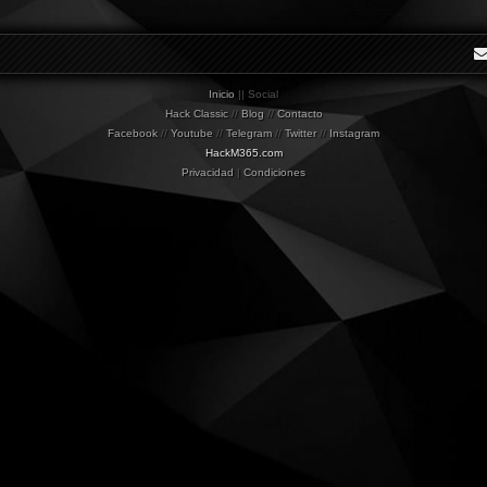
Inicio
|| Social
Hack Classic
//
Blog
//
Contacto
Facebook
//
Youtube
//
Telegram
//
Twitter
//
Instagram
HackM365.com
Privacidad
|
Condiciones