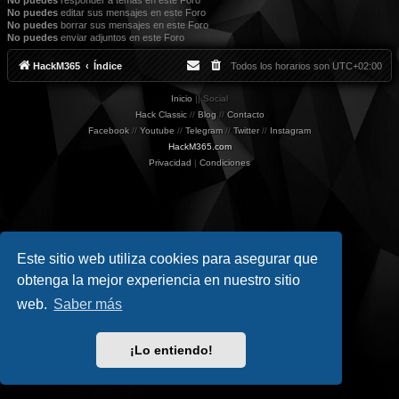
No puedes
responder a temas en este Foro
No puedes
editar sus mensajes en este Foro
No puedes
borrar sus mensajes en este Foro
No puedes
enviar adjuntos en este Foro
HackM365
Índice
Todos los horarios son
UTC+02:00
Inicio
|| Social
Hack Classic
//
Blog
//
Contacto
Facebook
//
Youtube
//
Telegram
//
Twitter
//
Instagram
HackM365.com
Privacidad
|
Condiciones
Este sitio web utiliza cookies para asegurar que
obtenga la mejor experiencia en nuestro sitio
web.
Saber más
¡Lo entiendo!