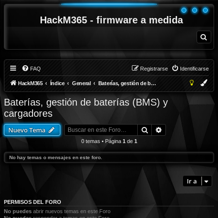
HackM365 - firmware a medida
B
u
s
c
a
r
FAQ
Registrarse
Identificarse
HackM365
Índice
General
Baterías, gestión de baterías (BMS) y cargadores
Baterías, gestión de baterías (BMS) y
cargadores
Buscar
Búsqueda avanza
Nuevo Tema
0 temas • Página
1
de
1
No hay temas o mensajes en este foro.
Ir a
PERMISOS DEL FORO
No puedes
abrir nuevos temas en este Foro