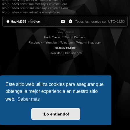
No puedes
responder a temas en este Foro
No puedes
editar sus mensajes en este Foro
No puedes
borrar sus mensajes en este Foro
No puedes
enviar adjuntos en este Foro
HackM365
Índice
Todos los horarios son
UTC+02:00
Inicio
|| Social
Hack Classic
//
Blog
//
Contacto
Facebook
//
Youtube
//
Telegram
//
Twitter
//
Instagram
HackM365.com
Privacidad
|
Condiciones
Este sitio web utiliza cookies para asegurar que
obtenga la mejor experiencia en nuestro sitio
web.
Saber más
¡Lo entiendo!