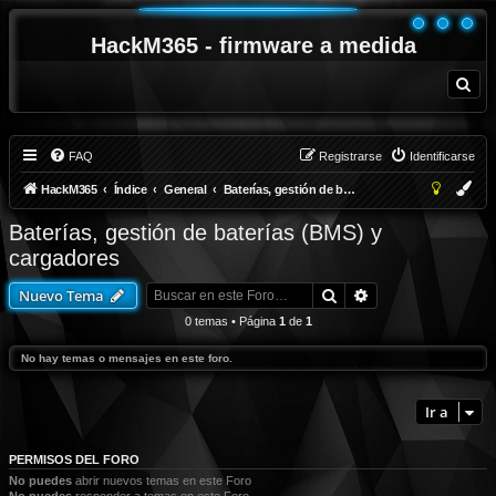
HackM365 - firmware a medida
B
u
s
c
a
r
FAQ
Registrarse
Identificarse
HackM365
Índice
General
Baterías, gestión de baterías (BMS) y cargadores
Baterías, gestión de baterías (BMS) y
cargadores
Buscar
Búsqueda avanza
Nuevo Tema
0 temas • Página
1
de
1
No hay temas o mensajes en este foro.
Ir a
PERMISOS DEL FORO
No puedes
abrir nuevos temas en este Foro