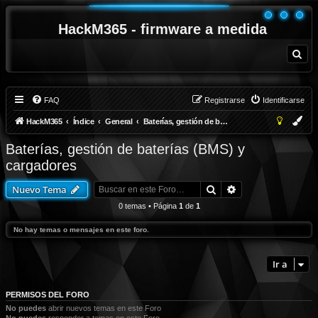
HackM365 - firmware a medida
B
u
s
c
a
r
FAQ
Registrarse
Identificarse
HackM365
Índice
General
Baterías, gestión de baterías (BMS) y cargadores
Baterías, gestión de baterías (BMS) y
cargadores
Buscar
Búsqueda avanza
Nuevo Tema
0 temas • Página
1
de
1
No hay temas o mensajes en este foro.
Ir a
PERMISOS DEL FORO
No puedes
abrir nuevos temas en este Foro