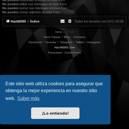
No puedes
responder a temas en este Foro
No puedes
editar sus mensajes en este Foro
No puedes
borrar sus mensajes en este Foro
No puedes
enviar adjuntos en este Foro
HackM365
Índice
Todos los horarios son
UTC+02:00
Inicio
|| Social
Hack Classic
//
Blog
//
Contacto
Facebook
//
Youtube
//
Telegram
//
Twitter
//
Instagram
HackM365.com
Privacidad
|
Condiciones
Este sitio web utiliza cookies para asegurar que
obtenga la mejor experiencia en nuestro sitio
web.
Saber más
¡Lo entiendo!