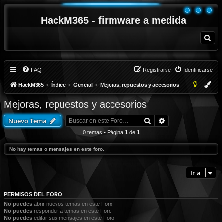
HackM365 - firmware a medida
B
u
s
c
a
r
FAQ
Registrarse
Identificarse
HackM365
Índice
General
Mejoras, repuestos y accesorios
Mejoras, repuestos y accesorios
Buscar
Búsqueda avanza
Nuevo Tema
0 temas • Página
1
de
1
No hay temas o mensajes en este foro.
Ir a
PERMISOS DEL FORO
No puedes
abrir nuevos temas en este Foro
No puedes
responder a temas en este Foro
No puedes
editar sus mensajes en este Foro