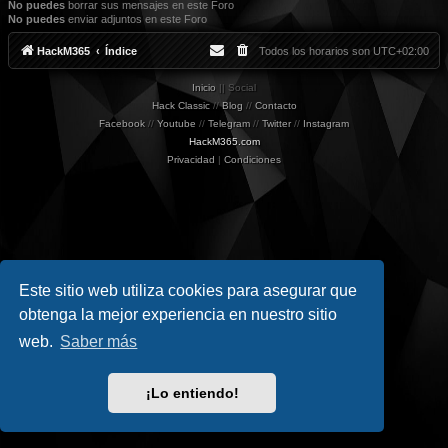
No puedes
borrar sus mensajes en este Foro
No puedes
enviar adjuntos en este Foro
HackM365
Índice
Todos los horarios son
UTC+02:00
Inicio
|| Social
Hack Classic
//
Blog
//
Contacto
Facebook
//
Youtube
//
Telegram
//
Twitter
//
Instagram
HackM365.com
Privacidad
|
Condiciones
Este sitio web utiliza cookies para asegurar que
obtenga la mejor experiencia en nuestro sitio
web.
Saber más
¡Lo entiendo!