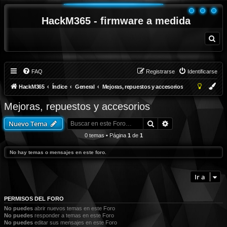
HackM365 - firmware a medida
B
u
s
c
a
r
FAQ
Registrarse
Identificarse
HackM365
Índice
General
Mejoras, repuestos y accesorios
Mejoras, repuestos y accesorios
Buscar
Búsqueda avanza
Nuevo Tema
0 temas • Página
1
de
1
No hay temas o mensajes en este foro.
Ir a
PERMISOS DEL FORO
No puedes
abrir nuevos temas en este Foro
No puedes
responder a temas en este Foro
No puedes
editar sus mensajes en este Foro