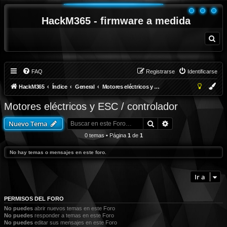
HackM365 - firmware a medida
B
u
s
c
a
r
FAQ
Registrarse
Identificarse
HackM365
Índice
General
Motores eléctricos y ESC / controlador
Motores eléctricos y ESC / controlador
Buscar
Búsqueda avanza
Nuevo Tema
0 temas • Página
1
de
1
No hay temas o mensajes en este foro.
Ir a
PERMISOS DEL FORO
No puedes
abrir nuevos temas en este Foro
No puedes
responder a temas en este Foro
No puedes
editar sus mensajes en este Foro