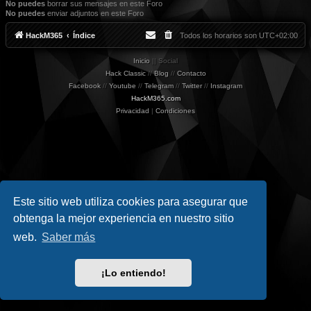
No puedes
borrar sus mensajes en este Foro
No puedes
enviar adjuntos en este Foro
HackM365
Índice
Todos los horarios son
UTC+02:00
Inicio
|| Social
Hack Classic
//
Blog
//
Contacto
Facebook
//
Youtube
//
Telegram
//
Twitter
//
Instagram
HackM365.com
Privacidad
|
Condiciones
Este sitio web utiliza cookies para asegurar que
obtenga la mejor experiencia en nuestro sitio
web.
Saber más
¡Lo entiendo!