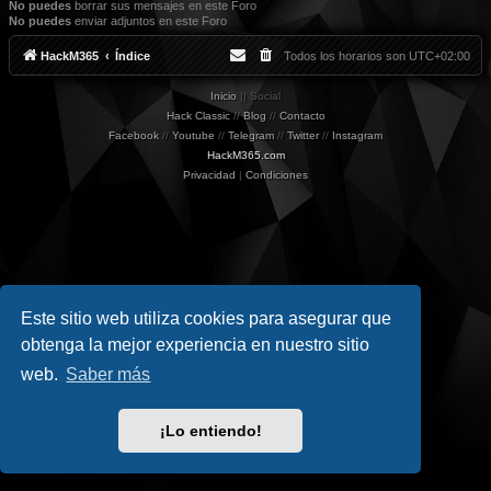
No puedes
borrar sus mensajes en este Foro
No puedes
enviar adjuntos en este Foro
HackM365
Índice
Todos los horarios son
UTC+02:00
Inicio
|| Social
Hack Classic
//
Blog
//
Contacto
Facebook
//
Youtube
//
Telegram
//
Twitter
//
Instagram
HackM365.com
Privacidad
|
Condiciones
Este sitio web utiliza cookies para asegurar que
obtenga la mejor experiencia en nuestro sitio
web.
Saber más
¡Lo entiendo!