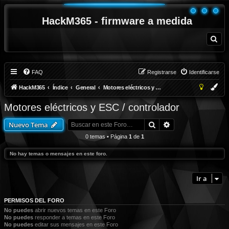
HackM365 - firmware a medida
B
u
s
c
a
r
FAQ
Registrarse
Identificarse
HackM365
Índice
General
Motores eléctricos y ESC / controlador
Motores eléctricos y ESC / controlador
Buscar
Búsqueda avanza
Nuevo Tema
0 temas • Página
1
de
1
No hay temas o mensajes en este foro.
Ir a
PERMISOS DEL FORO
No puedes
abrir nuevos temas en este Foro
No puedes
responder a temas en este Foro
No puedes
editar sus mensajes en este Foro