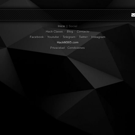
Inicio
|| Social
Hack Classic
//
Blog
//
Contacto
Facebook
//
Youtube
//
Telegram
//
Twitter
//
Instagram
HackM365.com
Privacidad
|
Condiciones