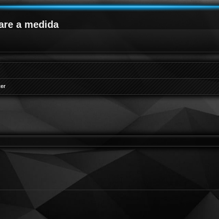
are a medida
er
queda avanzada