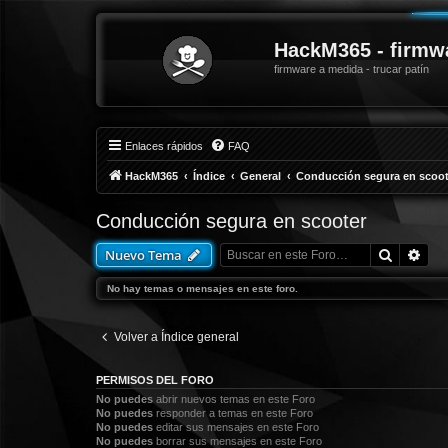
HackM365 - firmw
firmware a medida - trucar patín
Enlaces rápidos
FAQ
HackM365
Índice
General
Conducción segura en scoot
Conducción segura en scooter
Buscar
Bús
Nuevo Tema
No hay temas o mensajes en este foro.
Volver a Índice general
PERMISOS DEL FORO
No puedes
abrir nuevos temas en este Foro
No puedes
responder a temas en este Foro
No puedes
editar sus mensajes en este Foro
No puedes
borrar sus mensajes en este Foro