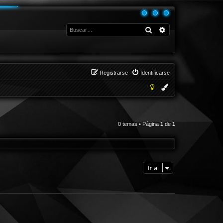
Buscar
Búsqueda avanza
Registrarse
Identificarse
0 temas • Página
1
de
1
Ir a