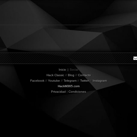
i
W
s
o
l
f
Inicio
|| Social
Hack Classic
//
Blog
//
Contacto
Facebook
//
Youtube
//
Telegram
//
Twitter
//
Instagram
HackM365.com
Privacidad
|
Condiciones