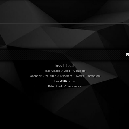
i
W
s
o
l
f
Inicio
|| Social
Hack Classic
//
Blog
//
Contacto
Facebook
//
Youtube
//
Telegram
//
Twitter
//
Instagram
HackM365.com
Privacidad
|
Condiciones