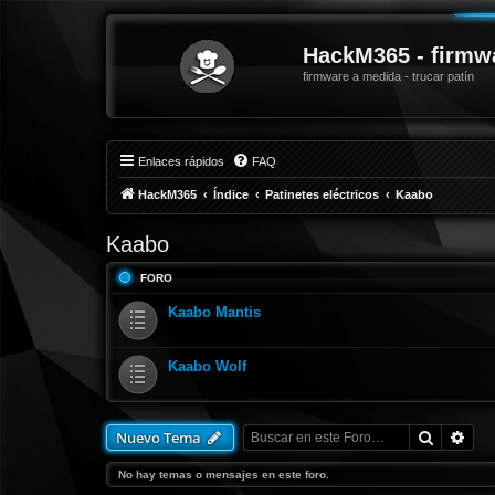
HackM365 - firmw
firmware a medida - trucar patín
Enlaces rápidos
FAQ
HackM365
Índice
Patinetes eléctricos
Kaabo
Kaabo
FORO
Kaabo Mantis
Kaabo Wolf
Buscar
Bús
Nuevo Tema
No hay temas o mensajes en este foro.