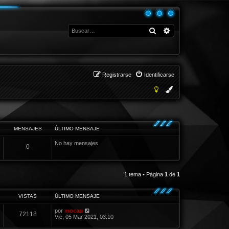
Buscar
Búsqueda avanza
Registrarse
Identificarse
MENSAJES
ÚLTIMO MENSAJE
No hay mensajes
0
1 tema • Página
1
de
1
VISTAS
ÚLTIMO MENSAJE
por
mocau
72118
Vie, 05 Mar 2021, 03:10