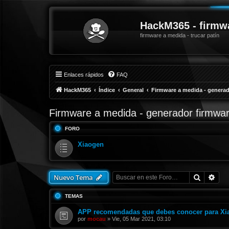
HackM365 - firmw
firmware a medida - trucar patín
Enlaces rápidos
FAQ
HackM365
Índice
General
Firmware a medida - generad
Firmware a medida - generador firmwa
FORO
Xiaogen
Buscar
Bús
Nuevo Tema
TEMAS
APP recomendadas que debes conocer para Xi
por
mocau
»
Vie, 05 Mar 2021, 03:10