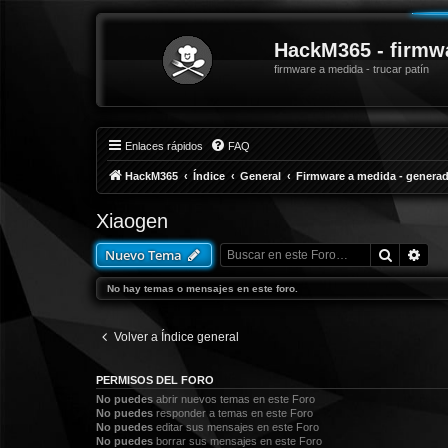
HackM365 - firmw
firmware a medida - trucar patín
Enlaces rápidos
FAQ
HackM365
Índice
General
Firmware a medida - generad
Xiaogen
Buscar
Bús
Nuevo Tema
No hay temas o mensajes en este foro.
Volver a Índice general
PERMISOS DEL FORO
No puedes
abrir nuevos temas en este Foro
No puedes
responder a temas en este Foro
No puedes
editar sus mensajes en este Foro
No puedes
borrar sus mensajes en este Foro