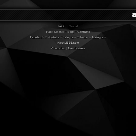
Inicio
|| Social
Hack Classic
//
Blog
//
Contacto
Facebook
//
Youtube
//
Telegram
//
Twitter
//
Instagram
HackM365.com
Privacidad
|
Condiciones