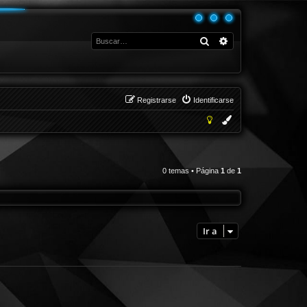
Buscar
Búsqueda avanza
Registrarse
Identificarse
0 temas • Página
1
de
1
Ir a